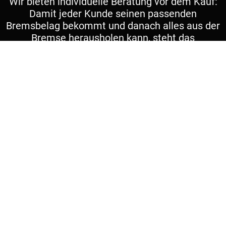
Wir bieten individuelle Beratung vor dem Kauf:
Damit jeder Kunde seinen passenden
Bremsbelag bekommt und danach alles aus der
Bremse herausholen kann, steht das
Spezialisten-Team von
PADS-FOR-
BRAKES.COM
mit Rat und Tat zur Seite - per
E-
Mail
und
Telefon
oder bei ausgewählten
Rennveranstaltungen im Rahmen unseres
Track-Services
persönlich vor Ort.
Egal ob es um Audi, BMW, Porsche, Toyota,
Subaru, VW oder Rennbremssättel wie AP-
Racing, Alcon, Brembo, Stoptech, D2-Racing, K-
Sport, Wilwood, etc. geht: Wenn ihr für eure
Bremse nicht die passenden Bremsbeläge im
Bremsbelag
-Shop
findet oder eine individuelle
Beratung benötigt, setzt euch gerne per E-Mail,
Telefon oder über das
Kontaktformular
ganz
unten auf dieser Seite mit uns in Verbindung.