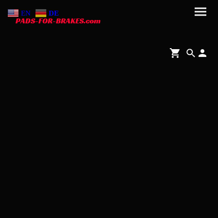
EN
DE
PADS-FOR-BRAKES.com